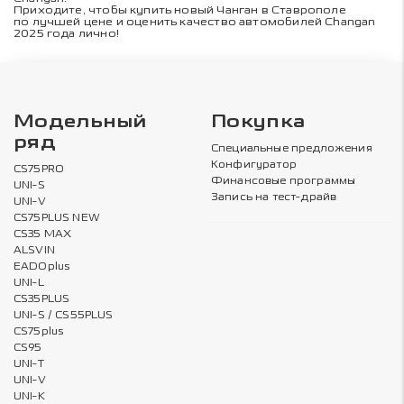
Приходите, чтобы купить новый Чанган в Ставрополе
по лучшей цене и оценить качество автомобилей Changan
2025 года лично!
Модельный
Покупка
ряд
Специальные предложения
Конфигуратор
CS75PRO
Финансовые программы
UNI-S
Запись на тест-драйв
UNI-V
CS75PLUS NEW
CS35 MAX
ALSVIN
EADOplus
UNI-L
CS35PLUS
UNI-S / CS55PLUS
CS75plus
CS95
UNI-T
UNI-V
UNI-K