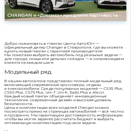
CHANGAN и «Динамо» продлили партнёрство до конца сезона 2027/28гг.
Добро пожаловать в «Чанган Центр АвтоЮг» —
официальный дилер Changan в Ставрополе, где вы можете
купить новый Чанган с гарантией производителя.
Мы помогаем выбрать автомобиль под реальные задачи —
для города, семьи или дальних поездок — и сопровождаем
клиента на каждом шаге.
Модельный ряд
В нашем автосалоне представлен полный модельный ряд,
включающий современные кроссоверы, седаны
и электромобили. Среди популярных моделей —
CS35 Plus
,
CS55 Plus
,
CS75 Plus
,
Uni-T
,
Uni-K
,
Eado Plus
и
Alsvin
.
Каждый новый Чанган объединяет инновационные
технологии, современный дизайн и высокий уровень
безопасности.
Цены и комплектации всех моделей Changan можно
посмотреть прямо на страницах автомобилей — всё честно
и прозрачно. Мы гарантируем достоверность информации,
чтобы вы могли заранее рассчитать бюджет и выбрать
оптимальную комплектацию под свои задачи.