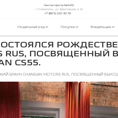
Чанган Центр АвтоЮг
г. Ставрополь, ул. Доваторцев, д. 62
+7 (865) 222-32-10
Модельный ряд
Покупка
Владельцам
 СОСТОЯЛСЯ РОЖДЕСТВ
 RUS, ПОСВЯЩЕННЫЙ 
N CS55.
СКИЙ БРАНЧ CHANGAN MOTORS RUS, ПОСВЯЩЕННЫЙ ВЫХОД