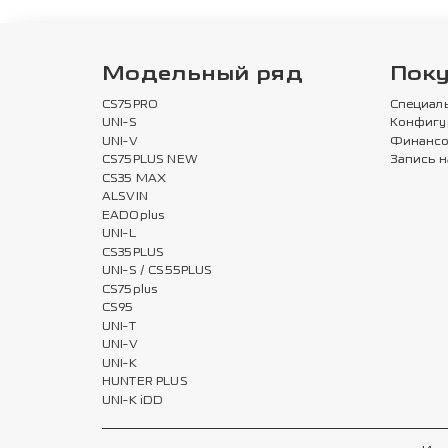
Модельный ряд
Пок
CS75PRO
Специал
UNI-S
Конфигу
UNI-V
Финансо
CS75PLUS NEW
Запись н
CS35 MAX
ALSVIN
EADOplus
UNI-L
CS35PLUS
UNI-S / CS55PLUS
CS75plus
CS95
UNI-T
UNI-V
UNI-K
HUNTER PLUS
UNI-K iDD