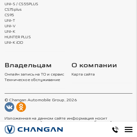
UNI-S / CS55PLUS
CS75plus
CS95
UNI-T
UNI-V
UNI-K
HUNTER PLUS
UNI-K iDD
Владельцам
О компании
Онлайн запись на ТО и сервис
Карта сайта
Техническое обслуживание
© Changan Automobile Group, 2026
Изложенная на данном сайте информация носит
ознакомительный характер не является публичной
офертой, определяемой положениями статей 435 и 437
Гражданского Кодекса Российской Федерации.
Подробности актуальных предложений доступны в салонах