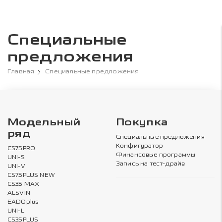
Специальные
предложения
Главная
Специальные предложения
Модельный
Покупка
ряд
Специальные предложения
Конфигуратор
CS75PRO
Финансовые программы
UNI-S
Запись на тест-драйв
UNI-V
CS75PLUS NEW
CS35 MAX
ALSVIN
EADOplus
UNI-L
CS35PLUS