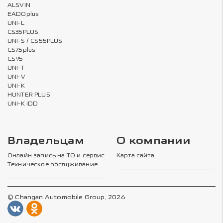
ALSVIN
EADOplus
UNI-L
CS35PLUS
UNI-S / CS55PLUS
CS75plus
CS95
UNI-T
UNI-V
UNI-K
HUNTER PLUS
UNI-K iDD
Владельцам
О компании
Онлайн запись на ТО и сервис
Карта сайта
Техническое обслуживание
© Changan Automobile Group, 2026