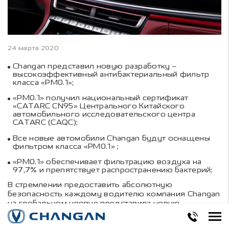
24 марта 2020
Changan представил новую разработку –
высокоэффективный антибактериальный фильтр
класса «PM0.1»;
«PM0.1» получил национальный сертификат
«CATARC CN95» Центрального Китайского
автомобильного исследовательского центра
CATARC (CAQC);
Все новые автомобили Changan будут оснащены
фильтром класса «PM0.1» ;
«PM0.1» обеспечивает фильтрацию воздуха на
97,7% и препятствует распространению бактерий;
В стремлении предоставить абсолютную
безопасность каждому водителю компания Changan
на глобальном уровне представила новую
разработку – высокоэффективный
антибактериальный фильтр класса «PM0.1». До конца