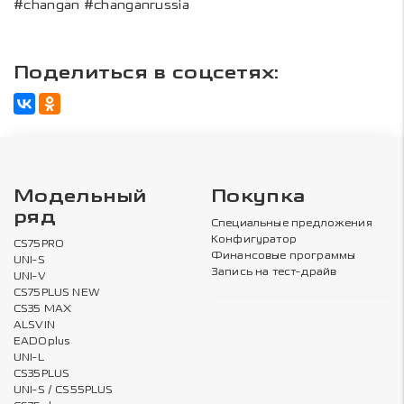
#changan #changanrussia
Поделиться в соцсетях:
Модельный
Покупка
ряд
Специальные предложения
Конфигуратор
CS75PRO
Финансовые программы
UNI-S
Запись на тест-драйв
UNI-V
CS75PLUS NEW
CS35 MAX
ALSVIN
EADOplus
UNI-L
CS35PLUS
UNI-S / CS55PLUS