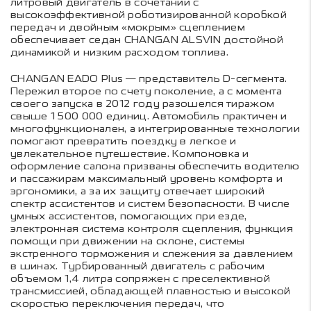
литровый двигатель в сочетании с
высокоэффективной роботизированной коробкой
передач и двойным «мокрым» сцеплением
обеспечивает седан CHANGAN ALSVIN достойной
динамикой и низким расходом топлива.
CHANGAN EADO Plus — представитель D-сегмента.
Пережил второе по счету поколение, а с момента
своего запуска в 2012 году разошелся тиражом
свыше 1 500 000 единиц. Автомобиль практичен и
многофункционален, а интегрированные технологии
помогают превратить поездку в легкое и
увлекательное путешествие. Компоновка и
оформление салона призваны обеспечить водителю
и пассажирам максимальный уровень комфорта и
эргономики, а за их защиту отвечает широкий
спектр ассистентов и систем безопасности. В числе
умных ассистентов, помогающих при езде,
электронная система контроля сцепления, функция
помощи при движении на склоне, системы
экстренного торможения и слежения за давлением
в шинах. Турбированный двигатель с рабочим
объемом 1,4 литра сопряжен с преселективной
трансмиссией, обладающей плавностью и высокой
скоростью переключения передач, что