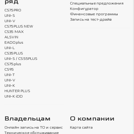
ряд
Специальные предложения
Конфигуратор
CS75PRO
Финансовые программы
UNI-S
Запись на тест-драйв
UNI-V
CS75PLUS NEW
CS35 MAX
ALSVIN
EADOplus
UNI-L
CS35PLUS
UNI-S / CS55PLUS
CS75plus
CS95
UNI-T
UNI-V
UNI-K
HUNTER PLUS
UNI-K iDD
Владельцам
О компании
Онлайн запись на ТО и сервис
Карта сайта
Техническое обслуживание