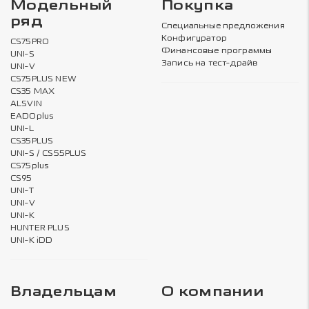
Модельный
Покупка
ряд
Специальные предложения
Конфигуратор
CS75PRO
Финансовые программы
UNI-S
Запись на тест-драйв
UNI-V
CS75PLUS NEW
CS35 MAX
ALSVIN
EADOplus
UNI-L
CS35PLUS
UNI-S / CS55PLUS
CS75plus
CS95
UNI-T
UNI-V
UNI-K
HUNTER PLUS
UNI-K iDD
Владельцам
О компании