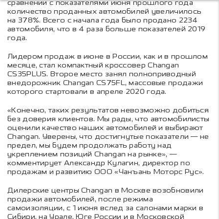
сравнении с показателями июня прошлого года
количество проданных автомобилей увеличилось
на 378%. Всего с начала года было продано 2234
автомобиля, что в 4 раза больше показателей 2019
года.
Лидером продаж в июне в России, как и в прошлом
месяце, стал компактный кроссовер Changan
CS35PLUS. Второе место занял полноприводный
внедорожник Changan CS75FL, массовые продажи
которого стартовали в апреле 2020 года.
«Конечно, таких результатов невозможно добиться
без доверия клиентов. Мы рады, что автомобилисты
оценили качество наших автомобилей и выбирают
Changan. Уверены, что достигнутые показатели — не
предел, мы будем продолжать работу над
укреплением позиций Changan на рынке», —
комментирует Александр Кулагин, директор по
продажам и развитию ООО «Чанъань Моторс Рус».
Дилерские центры Changan в Москве возобновили
продажи автомобилей, после режима
самоизоляции, с 1 июня вслед за салонами марки в
Сибири, на Урале, Юге России и в Московской