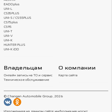
EADOplus
UNI-L
CS35PLUS
UNI-S / CS55PLUS
CS75plus
CS95
UNI-T
UNI-V
UNI-K
HUNTER PLUS
UNI-K iDD
Владельцам
О компании
Онлайн запись на ТО и сервис
Карта сайта
Техническое обслуживание
© Changan Automobile Group, 2026
Изложенная на данном сайте информация носит